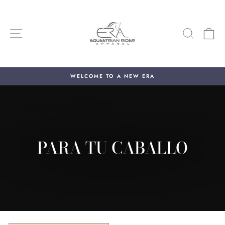
Ir
directamente
al
NAVEGACIÓN
BUSCA
C
contenido
WELCOME TO A NEW ERA
diapositivas
pausa
PARA TU CABALLO