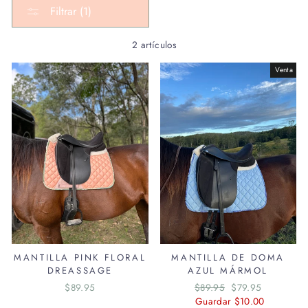
Filtrar (1)
2 artículos
Venta
MANTILLA PINK FLORAL
MANTILLA DE DOMA
DREASSAGE
AZUL MÁRMOL
$89.95
Precio
$89.95
Precio
$79.95
habitual
Guardar $10.00
de