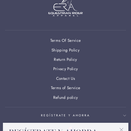
Terms Of Service
Shipping Policy
Return Policy
Privacy Policy
Contact Us
Terms of Service
Refund policy
REGÍSTRATE Y AHORRA
IDIOMA
MONEDA
Español
AUD $