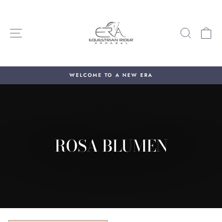
Direkt
zum
Inhalt
SEITENNAVIGATION
SUCHE
E
WELCOME TO A NEW ERA
Pause
Diashow
ROSA BLUMEN