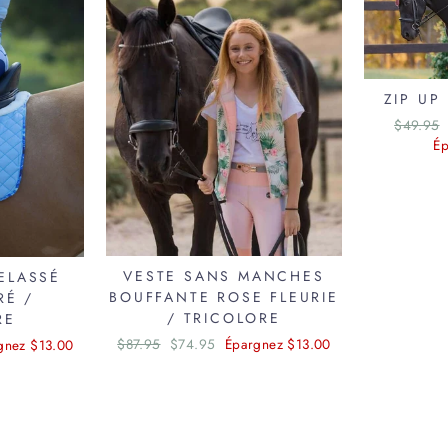
ZIP UP
Prix
$49.95
régulier
Ép
VESTE SANS MANCHES
ELASSÉ
BOUFFANTE ROSE FLEURIE
RÉ /
/ TRICOLORE
RE
Prix
$87.95
Prix
$74.95
Épargnez $13.00
gnez $13.00
régulier
réduit