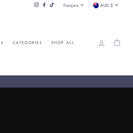
LANGUE
DEVISE
Instagram
Facebook
TikTok
français
AUD $
SE CONNE
PANI
NS
CATEGORIES
SHOP ALL