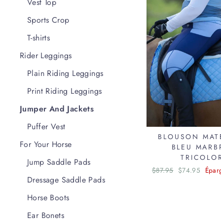
Vest Top
Sports Crop
T-shirts
Rider Leggings
Plain Riding Leggings
Print Riding Leggings
Jumper And Jackets
Puffer Vest
BLOUSON MAT
For Your Horse
BLEU MARB
TRICOLO
Jump Saddle Pads
Prix
$87.95
Prix
$74.95
Épar
Dressage Saddle Pads
régulier
réduit
Horse Boots
Ear Bonets