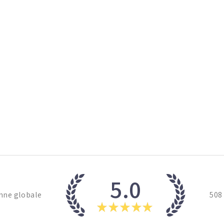
5.0
nne globale
508
★
★
★
★
★